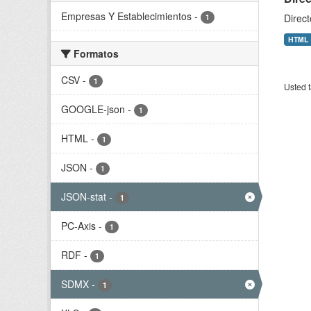
Empresas Y Establecimientos
-
Direc
1
HTML
Formatos
CSV
-
1
Usted t
GOOGLE-json
-
1
HTML
-
1
JSON
-
1
JSON-stat
-
1
PC-Axis
-
1
RDF
-
1
SDMX
-
1