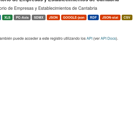
torio de Empresas y Establecimientos de Cantabria
XLS
PC-Axis
SDMX
JSON
GOOGLE-json
RDF
JSON-stat
CSV
ambién puede acceder a este registro utilizando los
API
(ver
API Docs
).