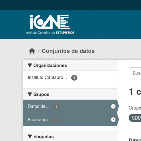
Skip to main content
Conjuntos de datos
Organizaciones
Instituto Cántabro...
-
1
1 
Grupos
Datos de...
-
1
Grupo
SD
Economía
-
1
Etiquetas
Dire