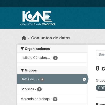
Skip to main content
Conjuntos de datos
Organizaciones
Instituto Cántabro...
-
8
8 
Grupos
Datos de...
-
8
Grupo
RD
Servicios
-
4
Mercado de trabajo
-
3
Encu