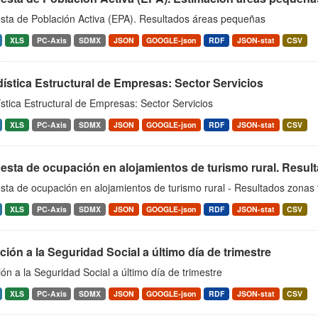
sta de Población Activa (EPA). Resultados áreas pequeñas
XLS
PC-Axis
SDMX
JSON
GOOGLE-json
RDF
JSON-stat
CSV
ística Estructural de Empresas: Sector Servicios
stica Estructural de Empresas: Sector Servicios
XLS
PC-Axis
SDMX
JSON
GOOGLE-json
RDF
JSON-stat
CSV
sta de ocupación en alojamientos de turismo rural. Result
ta de ocupación en alojamientos de turismo rural - Resultados zonas t
XLS
PC-Axis
SDMX
JSON
GOOGLE-json
RDF
JSON-stat
CSV
ación a la Seguridad Social a último día de trimestre
ción a la Seguridad Social a último día de trimestre
XLS
PC-Axis
SDMX
JSON
GOOGLE-json
RDF
JSON-stat
CSV