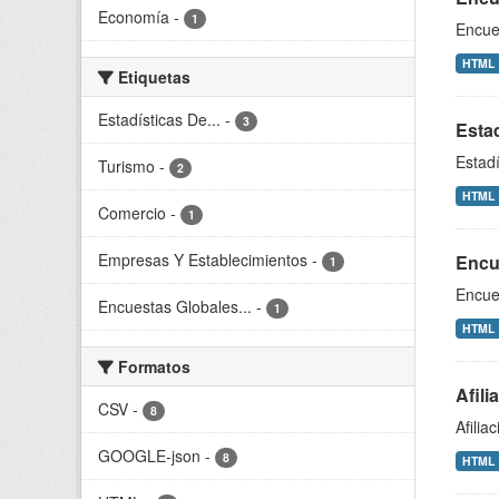
Economía
-
1
Encue
HTML
Etiquetas
Estadísticas De...
-
3
Estad
Estadí
Turismo
-
2
HTML
Comercio
-
1
Empresas Y Establecimientos
-
Encue
1
Encues
Encuestas Globales...
-
1
HTML
Formatos
Afili
CSV
-
8
Afilia
GOOGLE-json
-
8
HTML