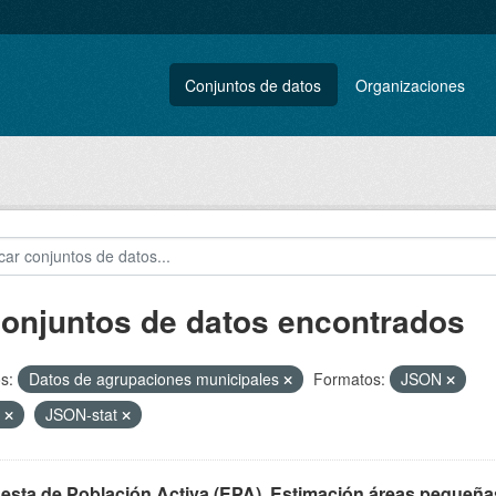
Conjuntos de datos
Organizaciones
conjuntos de datos encontrados
s:
Datos de agrupaciones municipales
Formatos:
JSON
F
JSON-stat
esta de Población Activa (EPA). Estimación áreas pequeña