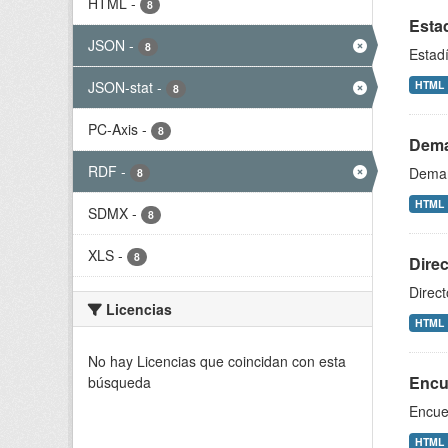
HTML
-
8
Esta
JSON
-
8
Estad
JSON-stat
-
HTML
8
PC-Axis
-
8
Dema
RDF
-
Deman
8
HTML
SDMX
-
8
XLS
-
8
Dire
Direc
Licencias
HTML
No hay Licencias que coincidan con esta
Encue
búsqueda
Encues
HTML