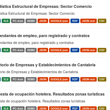
dística Estructural de Empresas: Sector Comercio
ística Estructural de Empresas: Sector Comercio
XLS
PC-Axis
SDMX
JSON
GOOGLE-json
RDF
JSON-stat
CSV
ndantes de empleo, paro registrado y contratos
dantes de empleo, paro registrado y contratos
XLS
PC-Axis
SDMX
JSON
GOOGLE-json
RDF
JSON-stat
CSV
ctorio de Empresas y Establecimientos de Cantabria
torio de Empresas y Establecimientos de Cantabria
XLS
PC-Axis
SDMX
JSON
GOOGLE-json
RDF
JSON-stat
CSV
sta de ocupación hotelera. Resultados zonas turísticas
ta de ocupación hotelera. Resultados zonas turísticas
XLS
PC-Axis
SDMX
JSON
GOOGLE-json
RDF
JSON-stat
CSV