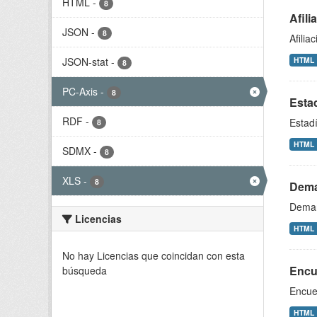
HTML
-
8
Afili
JSON
-
8
Afilia
JSON-stat
-
HTML
8
PC-Axis
-
8
Esta
RDF
-
Estad
8
HTML
SDMX
-
8
XLS
-
8
Dema
Deman
Licencias
HTML
No hay Licencias que coincidan con esta
Encue
búsqueda
Encues
HTML