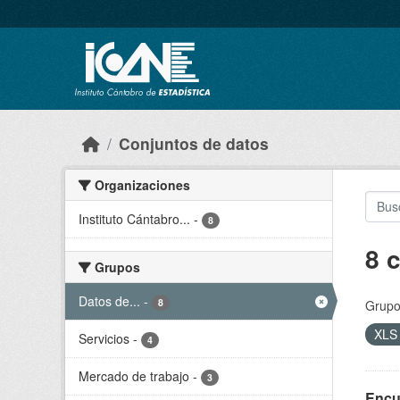
Skip to main content
Conjuntos de datos
Organizaciones
Instituto Cántabro...
-
8
8 
Grupos
Datos de...
-
8
Grupo
XL
Servicios
-
4
Mercado de trabajo
-
3
Encu