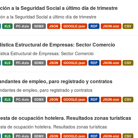
ación a la Seguridad Social a último día de trimestre
ción a la Seguridad Social a último día de trimestre
XLS
PC-Axis
SDMX
JSON
GOOGLE-json
RDF
JSON-stat
CSV
dística Estructural de Empresas: Sector Comercio
ística Estructural de Empresas: Sector Comercio
XLS
PC-Axis
SDMX
JSON
GOOGLE-json
RDF
JSON-stat
CSV
ndantes de empleo, paro registrado y contratos
dantes de empleo, paro registrado y contratos
XLS
PC-Axis
SDMX
JSON
GOOGLE-json
RDF
JSON-stat
CSV
sta de ocupación hotelera. Resultados zonas turísticas
ta de ocupación hotelera. Resultados zonas turísticas
XLS
PC-Axis
SDMX
JSON
GOOGLE-json
RDF
JSON-stat
CSV