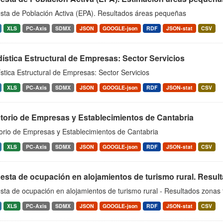
sta de Población Activa (EPA). Resultados áreas pequeñas
XLS
PC-Axis
SDMX
JSON
GOOGLE-json
RDF
JSON-stat
CSV
ística Estructural de Empresas: Sector Servicios
stica Estructural de Empresas: Sector Servicios
XLS
PC-Axis
SDMX
JSON
GOOGLE-json
RDF
JSON-stat
CSV
ctorio de Empresas y Establecimientos de Cantabria
torio de Empresas y Establecimientos de Cantabria
XLS
PC-Axis
SDMX
JSON
GOOGLE-json
RDF
JSON-stat
CSV
sta de ocupación en alojamientos de turismo rural. Result
ta de ocupación en alojamientos de turismo rural - Resultados zonas t
XLS
PC-Axis
SDMX
JSON
GOOGLE-json
RDF
JSON-stat
CSV