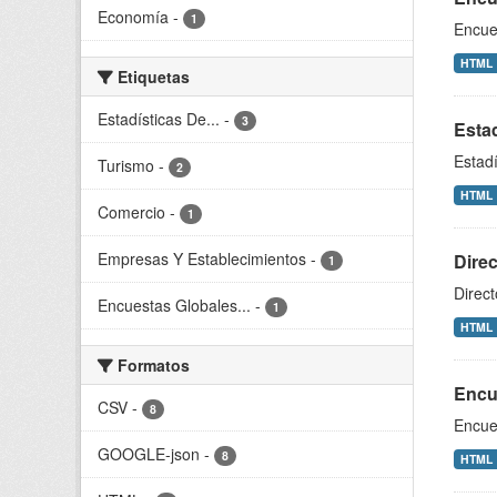
Economía
-
1
Encue
HTML
Etiquetas
Estadísticas De...
-
3
Estad
Estadí
Turismo
-
2
HTML
Comercio
-
1
Empresas Y Establecimientos
-
Dire
1
Direc
Encuestas Globales...
-
1
HTML
Formatos
Encue
CSV
-
8
Encues
GOOGLE-json
-
8
HTML