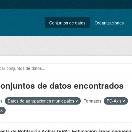
Conjuntos de datos
Organizaciones
conjuntos de datos encontrados
s:
Datos de agrupaciones municipales
Formatos:
PC-Axis
S
esta de Población Activa (EPA). Estimación áreas pequeña