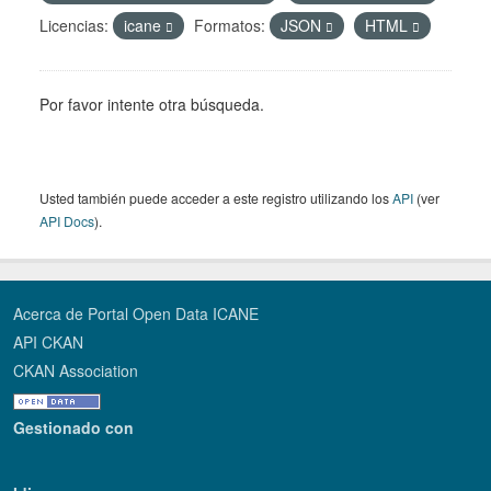
Licencias:
icane
Formatos:
JSON
HTML
Por favor intente otra búsqueda.
Usted también puede acceder a este registro utilizando los
API
(ver
API Docs
).
Acerca de Portal Open Data ICANE
API CKAN
CKAN Association
Gestionado con