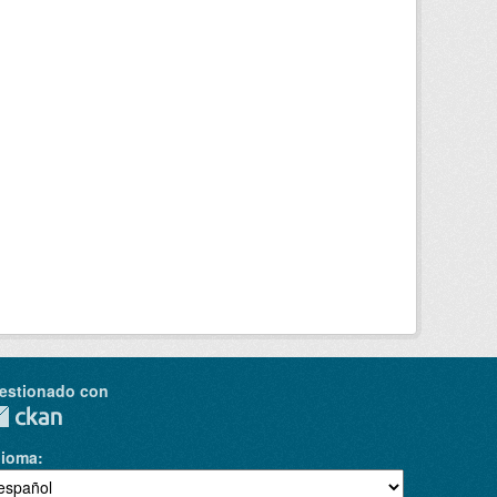
estionado con
dioma