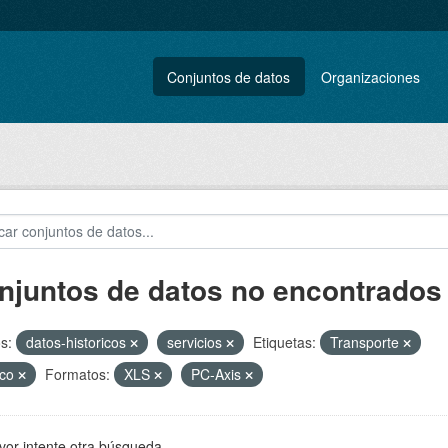
Conjuntos de datos
Organizaciones
njuntos de datos no encontrados
s:
datos-historicos
servicios
Etiquetas:
Transporte
ico
Formatos:
XLS
PC-Axis
vor intente otra búsqueda.