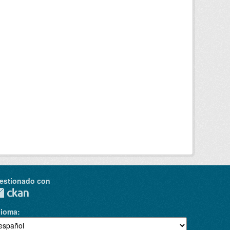
estionado con
dioma