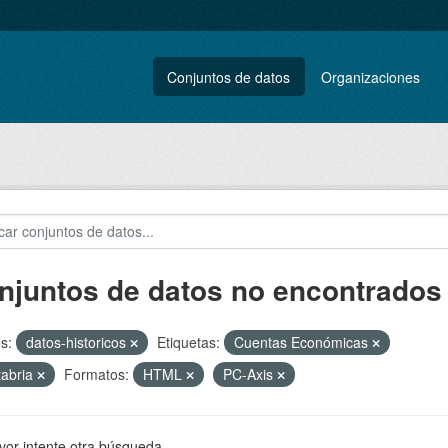
Conjuntos de datos
Organizaciones
njuntos de datos no encontrados
s:
datos-historicos
Etiquetas:
Cuentas Económicas
abria
Formatos:
HTML
PC-Axis
vor intente otra búsqueda.