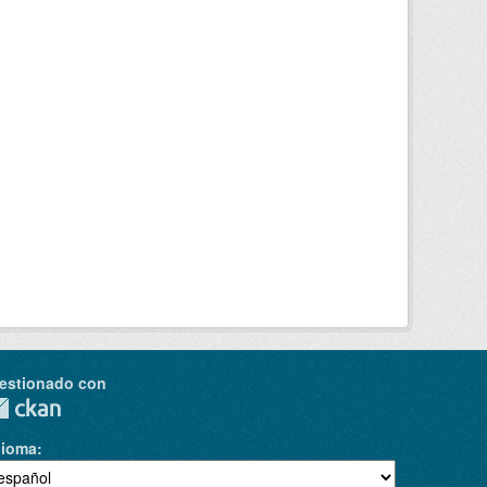
estionado con
dioma