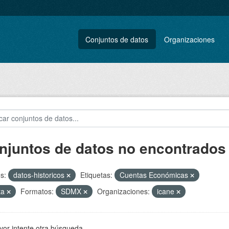
Conjuntos de datos
Organizaciones
njuntos de datos no encontrados
s:
datos-historicos
Etiquetas:
Cuentas Económicas
ta
Formatos:
SDMX
Organizaciones:
icane
vor intente otra búsqueda.