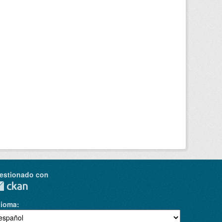
estionado con
dioma