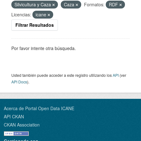
Silvicultura y Caza
Caza
Formatos:
RDF
Licencias:
icane
Filtrar Resultados
Por favor intente otra búsqueda.
Usted también puede acceder a este registro utilizando los
API
(ver
API Docs
).
Acerca de Portal Open Data ICANE
API CKAN
CKAN Association