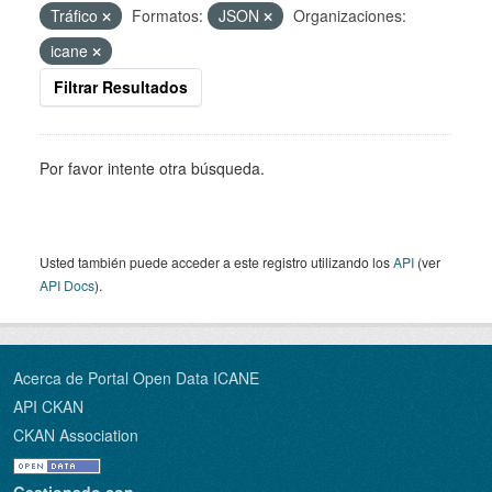
Tráfico
Formatos:
JSON
Organizaciones:
icane
Filtrar Resultados
Por favor intente otra búsqueda.
Usted también puede acceder a este registro utilizando los
API
(ver
API Docs
).
Acerca de Portal Open Data ICANE
API CKAN
CKAN Association