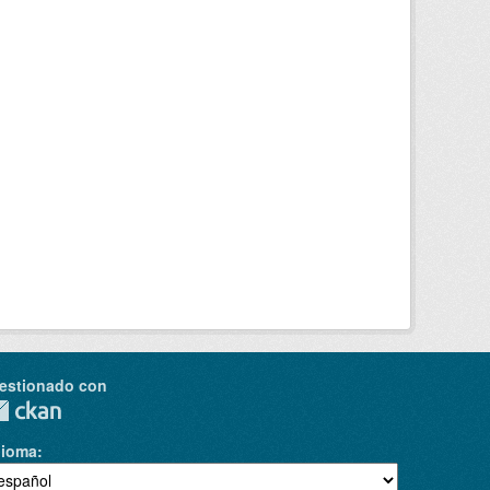
estionado con
dioma