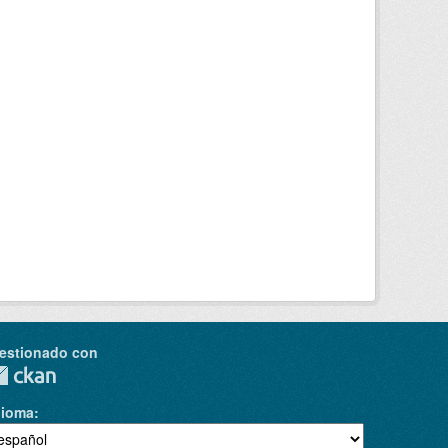
estionado con
dioma