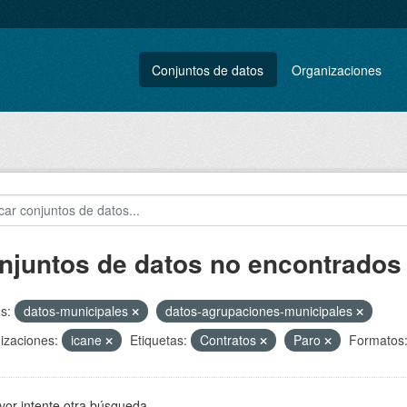
Conjuntos de datos
Organizaciones
njuntos de datos no encontrados
s:
datos-municipales
datos-agrupaciones-municipales
izaciones:
icane
Etiquetas:
Contratos
Paro
Formatos
vor intente otra búsqueda.