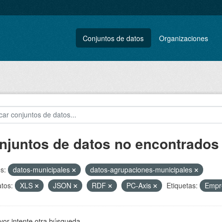
Conjuntos de datos
Organizaciones
njuntos de datos no encontrados
s:
datos-municipales
datos-agrupaciones-municipales
tos:
XLS
JSON
RDF
PC-Axis
Etiquetas:
Empr
vor intente otra búsqueda.