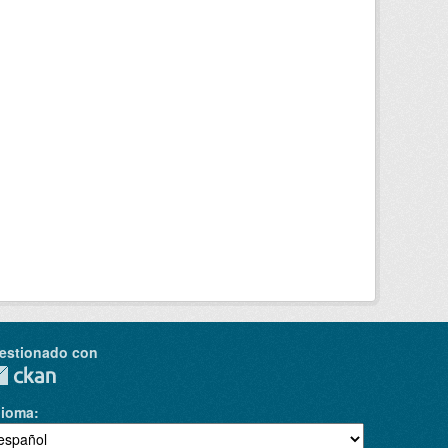
estionado con
dioma