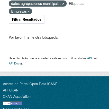
datos-agrupaciones-municipales
Etiquetas:
Empresas
Filtrar Resultados
Por favor intente otra búsqueda.
Usted también puede acceder a este registro utilizando los
API
(ver
API Docs
).
Acerca de Portal Open Data ICANE
API CKAN
CKAN Association