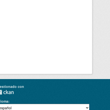
estionado con
dioma