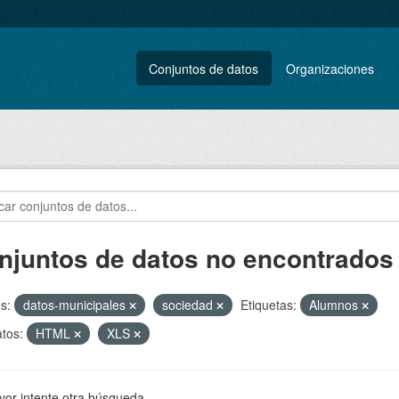
Conjuntos de datos
Organizaciones
njuntos de datos no encontrados
s:
datos-municipales
sociedad
Etiquetas:
Alumnos
tos:
HTML
XLS
vor intente otra búsqueda.