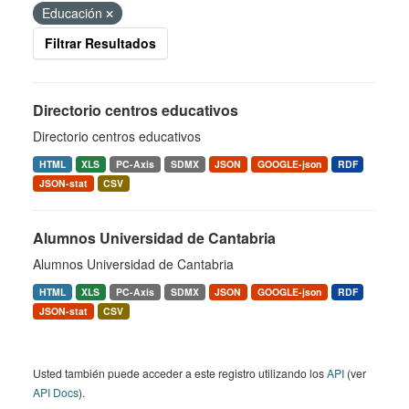
Educación
Filtrar Resultados
Directorio centros educativos
Directorio centros educativos
HTML
XLS
PC-Axis
SDMX
JSON
GOOGLE-json
RDF
JSON-stat
CSV
Alumnos Universidad de Cantabria
Alumnos Universidad de Cantabria
HTML
XLS
PC-Axis
SDMX
JSON
GOOGLE-json
RDF
JSON-stat
CSV
Usted también puede acceder a este registro utilizando los
API
(ver
API Docs
).