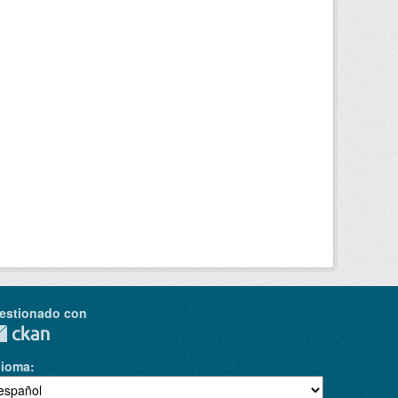
estionado con
dioma