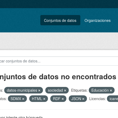
Conjuntos de datos
Organizaciones
njuntos de datos no encontrados
s:
datos-municipales
sociedad
Etiquetas:
Educación
tos:
SDMX
HTML
RDF
JSON
Licencias:
ican
vor intente otra búsqueda.