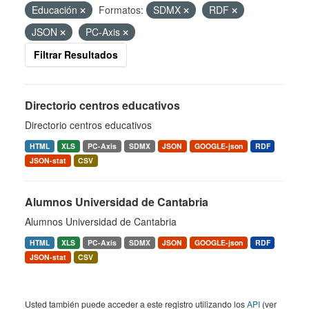
Educación
Formatos:
SDMX
RDF
JSON
PC-Axis
Filtrar Resultados
Directorio centros educativos
Directorio centros educativos
HTML
XLS
PC-Axis
SDMX
JSON
GOOGLE-json
RDF
JSON-stat
CSV
Alumnos Universidad de Cantabria
Alumnos Universidad de Cantabria
HTML
XLS
PC-Axis
SDMX
JSON
GOOGLE-json
RDF
JSON-stat
CSV
Usted también puede acceder a este registro utilizando los
API
(ver