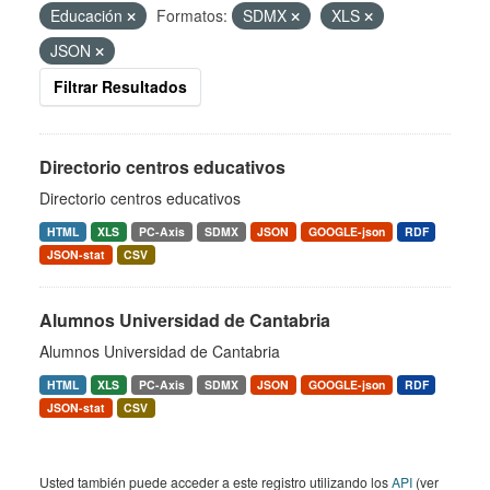
Educación
Formatos:
SDMX
XLS
JSON
Filtrar Resultados
Directorio centros educativos
Directorio centros educativos
HTML
XLS
PC-Axis
SDMX
JSON
GOOGLE-json
RDF
JSON-stat
CSV
Alumnos Universidad de Cantabria
Alumnos Universidad de Cantabria
HTML
XLS
PC-Axis
SDMX
JSON
GOOGLE-json
RDF
JSON-stat
CSV
Usted también puede acceder a este registro utilizando los
API
(ver