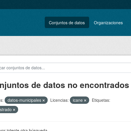
Conjuntos de datos
Organizaciones
njuntos de datos no encontrados
s:
datos-municipales
Licencias:
icane
Etiquetas:
strado
vor intente otra búsqueda.