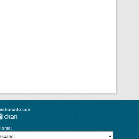
estionado con
dioma