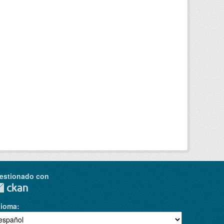
estionado con
dioma