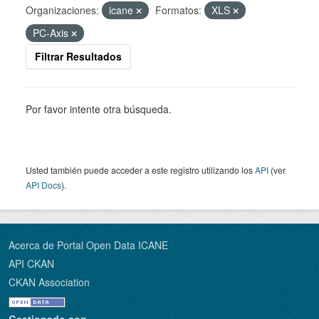
Organizaciones:
icane
Formatos:
XLS
PC-Axis
Filtrar Resultados
Por favor intente otra búsqueda.
Usted también puede acceder a este registro utilizando los
API
(ver
API Docs
).
Acerca de Portal Open Data ICANE
API CKAN
CKAN Association