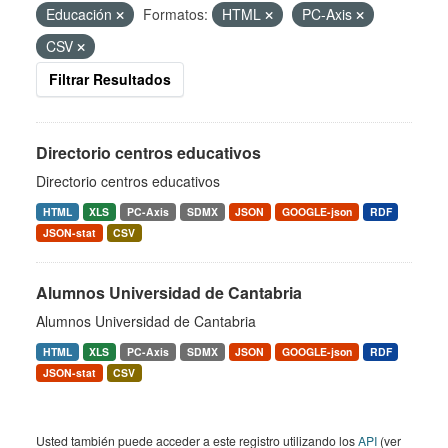
Educación
Formatos:
HTML
PC-Axis
CSV
Filtrar Resultados
Directorio centros educativos
Directorio centros educativos
HTML
XLS
PC-Axis
SDMX
JSON
GOOGLE-json
RDF
JSON-stat
CSV
Alumnos Universidad de Cantabria
Alumnos Universidad de Cantabria
HTML
XLS
PC-Axis
SDMX
JSON
GOOGLE-json
RDF
JSON-stat
CSV
Usted también puede acceder a este registro utilizando los
API
(ver