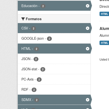
Educación
-
Direct
2
HTML
Formatos
CSV
-
Alum
2
Alumn
GOOGLE-json
-
2
HTML
HTML
-
2
JSON
-
2
Usted t
JSON-stat
-
2
PC-Axis
-
2
RDF
-
2
SDMX
-
2