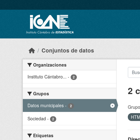
Skip to main content
Conjuntos de datos
Organizaciones
Instituto Cántabro...
-
2
2 
Grupos
Datos municipales
-
2
Grupo
HT
Sociedad
-
2
Etiquetas
Direc