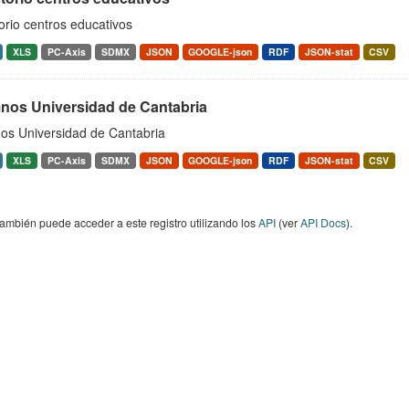
orio centros educativos
XLS
PC-Axis
SDMX
JSON
GOOGLE-json
RDF
JSON-stat
CSV
nos Universidad de Cantabria
os Universidad de Cantabria
XLS
PC-Axis
SDMX
JSON
GOOGLE-json
RDF
JSON-stat
CSV
ambién puede acceder a este registro utilizando los
API
(ver
API Docs
).