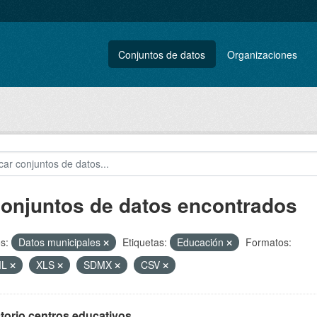
Conjuntos de datos
Organizaciones
conjuntos de datos encontrados
s:
Datos municipales
Etiquetas:
Educación
Formatos:
ML
XLS
SDMX
CSV
torio centros educativos