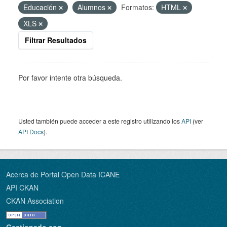
Educación
Alumnos
Formatos:
HTML
XLS
Filtrar Resultados
Por favor intente otra búsqueda.
Usted también puede acceder a este registro utilizando los
API
(ver
API Docs
).
Acerca de Portal Open Data ICANE
API CKAN
CKAN Association