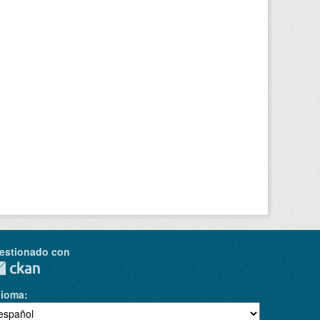
estionado con
dioma