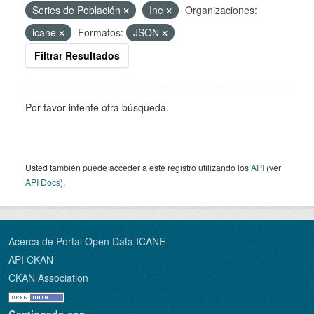
Series de Población
Ine
Organizaciones:
icane
Formatos:
JSON
Filtrar Resultados
Por favor intente otra búsqueda.
Usted también puede acceder a este registro utilizando los
API
(ver
API Docs
).
Acerca de Portal Open Data ICANE
API CKAN
CKAN Association