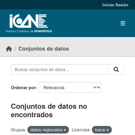
Skip to main content
Iniciar Sesión
Conjuntos de datos
Ordenar por
Conjuntos de datos no
encontrados
Grupos:
datos-regionales
Licencias:
icane