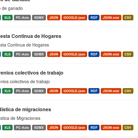
 de ganado
XLS
PC-Axis
SDMX
JSON
GOOGLE-json
RDF
JSON-stat
CSV
esta Continua de Hogares
sta Continua de Hogares
XLS
PC-Axis
SDMX
JSON
GOOGLE-json
RDF
JSON-stat
CSV
enios colectivos de trabajo
ios colectivos de trabajo
XLS
PC-Axis
SDMX
JSON
GOOGLE-json
RDF
JSON-stat
CSV
ística de migraciones
stica de Migraciones
XLS
PC-Axis
SDMX
JSON
GOOGLE-json
RDF
JSON-stat
CSV