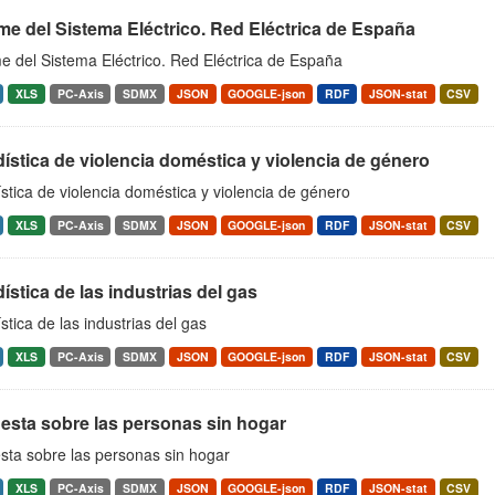
me del Sistema Eléctrico. Red Eléctrica de España
e del Sistema Eléctrico. Red Eléctrica de España
XLS
PC-Axis
SDMX
JSON
GOOGLE-json
RDF
JSON-stat
CSV
ística de violencia doméstica y violencia de género
stica de violencia doméstica y violencia de género
XLS
PC-Axis
SDMX
JSON
GOOGLE-json
RDF
JSON-stat
CSV
ística de las industrias del gas
stica de las industrias del gas
XLS
PC-Axis
SDMX
JSON
GOOGLE-json
RDF
JSON-stat
CSV
esta sobre las personas sin hogar
sta sobre las personas sin hogar
XLS
PC-Axis
SDMX
JSON
GOOGLE-json
RDF
JSON-stat
CSV