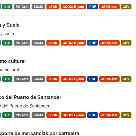
XLS
PC-Axis
SDMX
JSON
GOOGLE-json
RDF
JSON-stat
CSV
a y Suelo
y suelo
XLS
PC-Axis
SDMX
JSON
GOOGLE-json
RDF
JSON-stat
CSV
mo cultural
o cultural
XLS
PC-Axis
SDMX
JSON
GOOGLE-json
RDF
JSON-stat
CSV
co del Puerto de Santander
o del Puerto de Santander
XLS
PC-Axis
SDMX
JSON
GOOGLE-json
RDF
JSON-stat
CSV
porte de mercancías por carretera