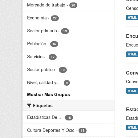
Mercado de trabajo
-
28
Censo
Economía
-
HTML
22
Sector primario
-
19
Encu
Población
-
16
Encue
HTML
Servicios
-
12
Sector público
-
10
Conv
Conven
Nivel, calidad y...
-
9
HTML
Mostrar Más Grupos
Etiquetas
Estad
Estadísticas De...
-
Estadí
16
HTML
Cultura Deportes Y Ocio
-
13