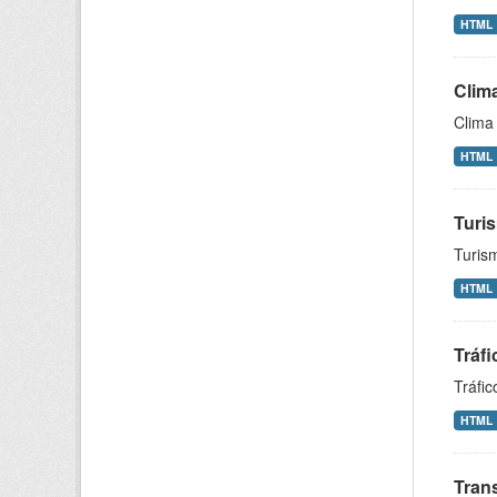
HTML
Clim
Clima 
HTML
Turis
Turism
HTML
Tráfi
Tráfic
HTML
Trans