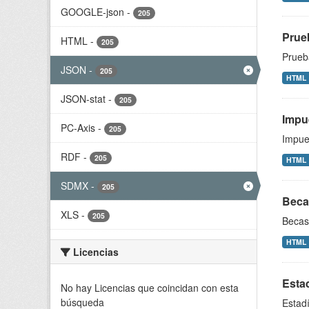
GOOGLE-json
-
205
Prue
HTML
-
205
Prueb
JSON
-
205
HTML
JSON-stat
-
205
Impue
PC-Axis
-
205
Impue
RDF
-
205
HTML
SDMX
-
205
Beca
XLS
-
205
Becas
HTML
Licencias
Esta
No hay Licencias que coincidan con esta
búsqueda
Estad