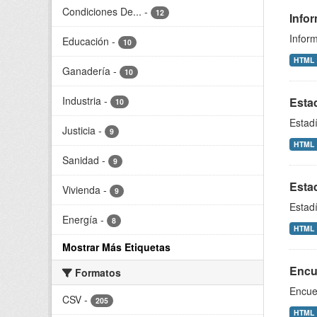
Condiciones De...
-
12
Infor
Inform
Educación
-
10
HTML
Ganadería
-
10
Industria
-
Estad
10
Estadí
Justicia
-
9
HTML
Sanidad
-
9
Estad
Vivienda
-
9
Estadí
Energía
-
8
HTML
Mostrar Más Etiquetas
Encu
Formatos
Encue
CSV
-
205
HTML