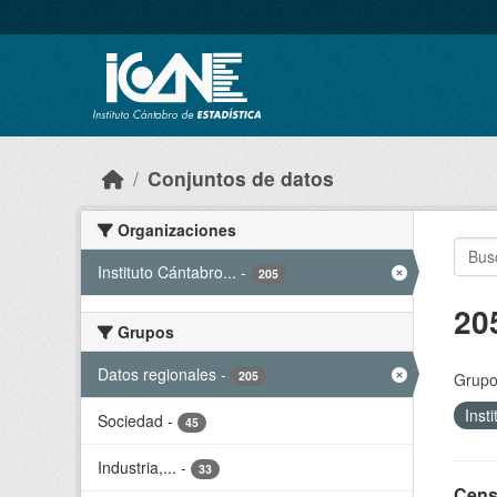
Skip to main content
Conjuntos de datos
Organizaciones
Instituto Cántabro...
-
205
20
Grupos
Datos regionales
-
205
Grupo
Inst
Sociedad
-
45
Industria,...
-
33
Cens