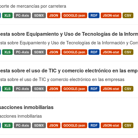
porte de mercancías por carretera
XLS
PC-Axis
SDMX
JSON
GOOGLE-json
RDF
JSON-stat
CSV
sta sobre Equipamiento y Uso de Tecnologías de la Informa
sta sobre Equipamiento y Uso de Tecnologías de la Información y Co
XLS
PC-Axis
SDMX
JSON
GOOGLE-json
RDF
JSON-stat
CSV
sta sobre el uso de TIC y comercio electrónico en las em
sta sobre el uso de TIC y comercio electrónico en las empresas
XLS
PC-Axis
SDMX
JSON
GOOGLE-json
RDF
JSON-stat
CSV
acciones inmobiliarias
cciones inmobiliarias
XLS
PC-Axis
SDMX
JSON
GOOGLE-json
RDF
JSON-stat
CSV