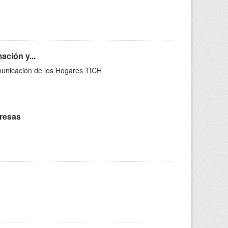
ción y...
municación de los Hogares TICH
presas