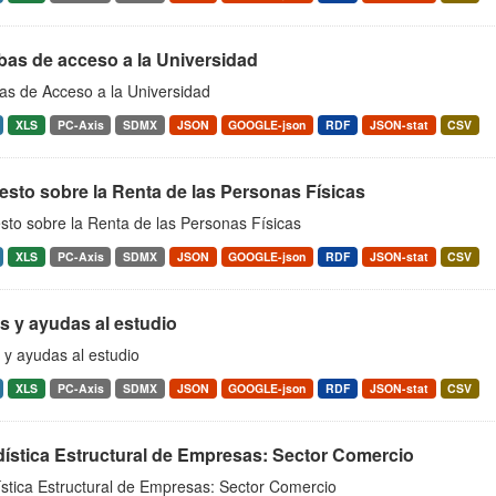
bas de acceso a la Universidad
as de Acceso a la Universidad
XLS
PC-Axis
SDMX
JSON
GOOGLE-json
RDF
JSON-stat
CSV
sto sobre la Renta de las Personas Físicas
sto sobre la Renta de las Personas Físicas
XLS
PC-Axis
SDMX
JSON
GOOGLE-json
RDF
JSON-stat
CSV
s y ayudas al estudio
 y ayudas al estudio
XLS
PC-Axis
SDMX
JSON
GOOGLE-json
RDF
JSON-stat
CSV
dística Estructural de Empresas: Sector Comercio
ística Estructural de Empresas: Sector Comercio