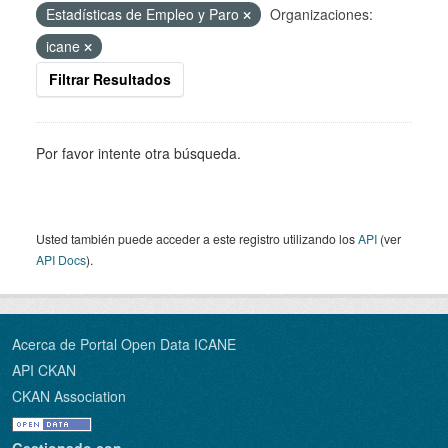
Estadísticas de Empleo y Paro
Organizaciones:
icane
Filtrar Resultados
Por favor intente otra búsqueda.
Usted también puede acceder a este registro utilizando los
API
(ver
API Docs
).
Acerca de Portal Open Data ICANE
API CKAN
CKAN Association