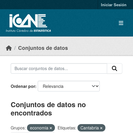
Skip to main content
Iniciar Sesión
Conjuntos de datos
Ordenar por
Conjuntos de datos no
encontrados
Grupos:
economia
Etiquetas:
Cantabria