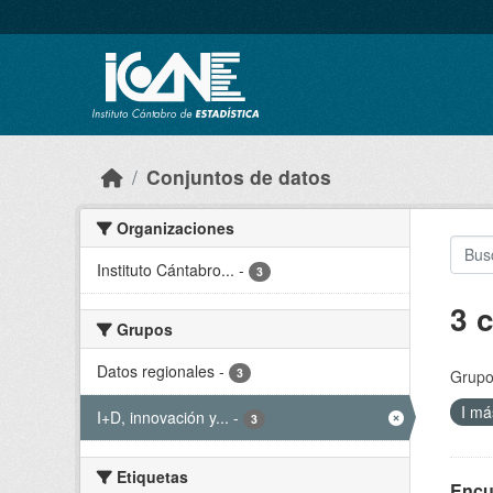
Skip to main content
Conjuntos de datos
Organizaciones
Instituto Cántabro...
-
3
3 
Grupos
Datos regionales
-
3
Grupo
I má
I+D, innovación y...
-
3
Etiquetas
Encu