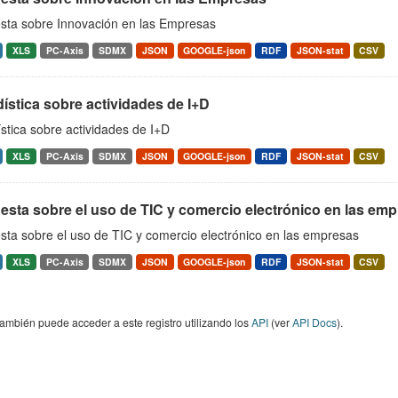
sta sobre Innovación en las Empresas
XLS
PC-Axis
SDMX
JSON
GOOGLE-json
RDF
JSON-stat
CSV
ística sobre actividades de I+D
stica sobre actividades de I+D
XLS
PC-Axis
SDMX
JSON
GOOGLE-json
RDF
JSON-stat
CSV
sta sobre el uso de TIC y comercio electrónico en las em
sta sobre el uso de TIC y comercio electrónico en las empresas
XLS
PC-Axis
SDMX
JSON
GOOGLE-json
RDF
JSON-stat
CSV
ambién puede acceder a este registro utilizando los
API
(ver
API Docs
).