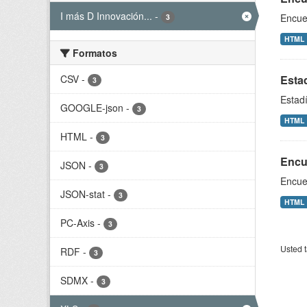
I más D Innovación...
-
Encue
3
HTML
Formatos
CSV
-
Estad
3
Estadí
GOOGLE-json
-
3
HTML
HTML
-
3
Encue
JSON
-
3
Encue
JSON-stat
-
3
HTML
PC-Axis
-
3
Usted t
RDF
-
3
SDMX
-
3