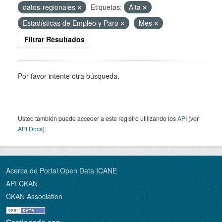
datos-regionales
Etiquetas:
Alta
Estadísticas de Empleo y Paro
Mes
Filtrar Resultados
Por favor intente otra búsqueda.
Usted también puede acceder a este registro utilizando los
API
(ver
API Docs
).
Acerca de Portal Open Data ICANE
API CKAN
CKAN Association