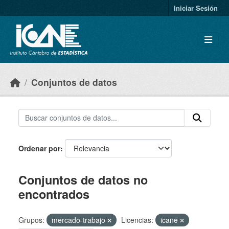
Skip to main content
Iniciar Sesión
Conjuntos de datos
Ordenar por
Conjuntos de datos no
encontrados
Grupos:
mercado-trabajo
Licencias:
icane