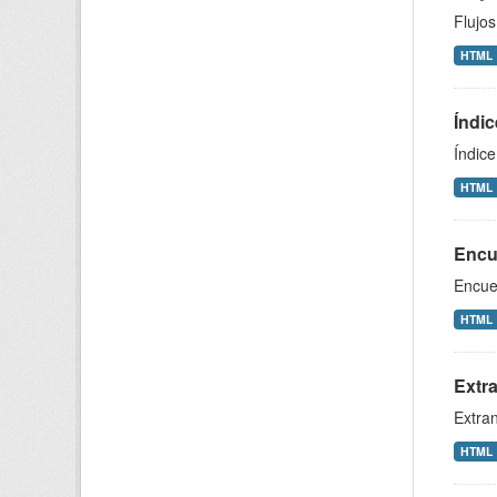
Flujos
HTML
Índic
Índice
HTML
Encu
Encue
HTML
Extra
Extran
HTML