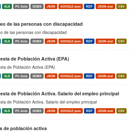
XLS
PC-Axis
SDMX
JSON
GOOGLE-json
RDF
JSON-stat
CSV
eo de las personas con discapacidad
o de las personas con discapacidad
XLS
PC-Axis
SDMX
JSON
GOOGLE-json
RDF
JSON-stat
CSV
esta de Población Activa (EPA)
sta de Población Activa (EPA)
XLS
PC-Axis
SDMX
JSON
GOOGLE-json
RDF
JSON-stat
CSV
sta de Población Activa. Salario del empleo principal
ta de Población Activa. Salario del empleo principal
XLS
PC-Axis
SDMX
JSON
GOOGLE-json
RDF
JSON-stat
CSV
s de población activa