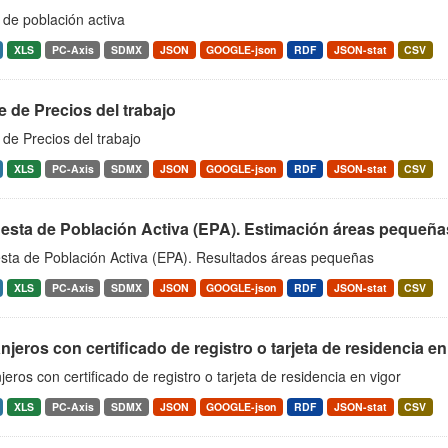
 de población activa
XLS
PC-Axis
SDMX
JSON
GOOGLE-json
RDF
JSON-stat
CSV
e de Precios del trabajo
 de Precios del trabajo
XLS
PC-Axis
SDMX
JSON
GOOGLE-json
RDF
JSON-stat
CSV
esta de Población Activa (EPA). Estimación áreas pequeña
sta de Población Activa (EPA). Resultados áreas pequeñas
XLS
PC-Axis
SDMX
JSON
GOOGLE-json
RDF
JSON-stat
CSV
njeros con certificado de registro o tarjeta de residencia en
jeros con certificado de registro o tarjeta de residencia en vigor
XLS
PC-Axis
SDMX
JSON
GOOGLE-json
RDF
JSON-stat
CSV