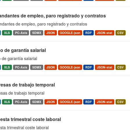
ndantes de empleo, paro registrado y contratos
dantes de empleo, paro registrado y contratos
XLS
PC-Axis
SDMX
JSON
GOOGLE-json
RDF
JSON-stat
CSV
 de garantía salarial
de garantía salarial
XLS
PC-Axis
SDMX
JSON
GOOGLE-json
RDF
JSON-stat
CSV
esas de trabajo temporal
sas de trabajo temporal
XLS
PC-Axis
SDMX
JSON
GOOGLE-json
RDF
JSON-stat
CSV
sta trimestral coste laboral
ta trimestral coste laboral