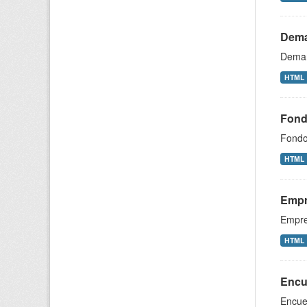
Dema
Deman
HTML
Fondo
Fondo 
HTML
Empr
Empre
HTML
Encue
Encues