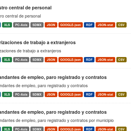
tro central de personal
ro central de personal
XLS
PC-Axis
SDMX
JSON
GOOGLE-json
RDF
JSON-stat
CSV
izaciones de trabajo a extranjeros
zaciones de trabajo a extranjeros
XLS
PC-Axis
SDMX
JSON
GOOGLE-json
RDF
JSON-stat
CSV
ndantes de empleo, paro registrado y contratos
dantes de empleo, paro registrado y contratos
XLS
PC-Axis
SDMX
JSON
GOOGLE-json
RDF
JSON-stat
CSV
ndantes de empleo, paro registrado y contratos
dantes de empleo, paro registrado y contratos por municipio
XLS
PC-Axis
SDMX
JSON
GOOGLE-json
RDF
JSON-stat
CSV