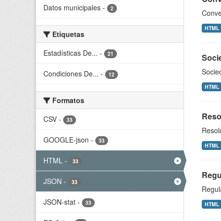
Datos municipales
-
2
Conven
HTML
Etiquetas
Estadísticas De...
-
21
Soci
Socie
Condiciones De...
-
12
HTML
Formatos
Resol
CSV
-
33
Resolu
GOOGLE-json
-
33
HTML
HTML
-
33
Regu
JSON
-
33
Regul
JSON-stat
-
33
HTML