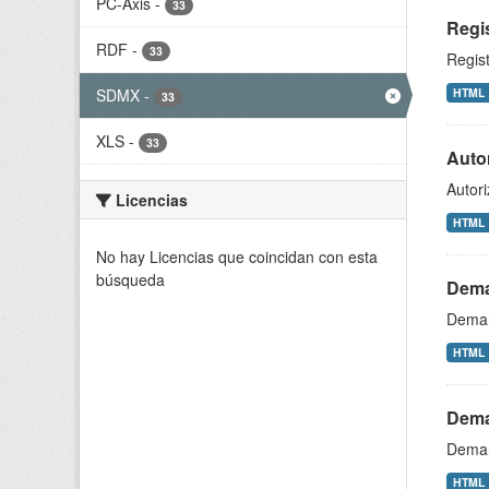
PC-Axis
-
33
Regis
RDF
-
33
Regist
SDMX
-
HTML
33
XLS
-
33
Autor
Autori
Licencias
HTML
No hay Licencias que coincidan con esta
búsqueda
Dema
Deman
HTML
Dema
Deman
HTML