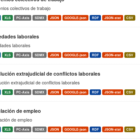
ios colectivos de trabajo
XLS
PC-Axis
SDMX
JSON
GOOGLE-json
RDF
JSON-stat
CSV
edades laborales
dades laborales
XLS
PC-Axis
SDMX
JSON
GOOGLE-json
RDF
JSON-stat
CSV
ución extrajudicial de conflictos laborales
ción extrajudicial de conflictos laborales
XLS
PC-Axis
SDMX
JSON
GOOGLE-json
RDF
JSON-stat
CSV
lación de empleo
ación de empleo
XLS
PC-Axis
SDMX
JSON
GOOGLE-json
RDF
JSON-stat
CSV