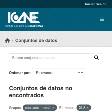
Skip to main content
Iniciar Sesión
Conjuntos de datos
Ordenar por
Conjuntos de datos no
encontrados
Grupos:
mercado-trabajo
Formatos:
XLS