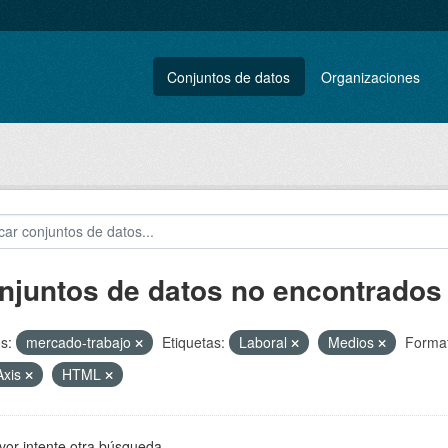
Conjuntos de datos
Organizaciones
njuntos de datos no encontrados
s:
mercado-trabajo
Etiquetas:
Laboral
Medios
Format
Axis
HTML
vor intente otra búsqueda.