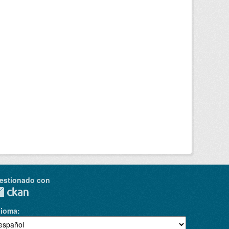
estionado con
dioma