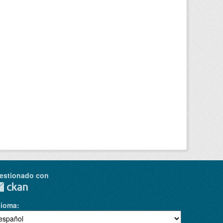
estionado con
dioma