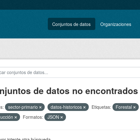
Conjuntos de datos
Organizaciones
njuntos de datos no encontrados
s:
sector-primario
datos-historicos
Etiquetas:
Forestal
ducción
Formatos:
JSON
vor intente otra búsqueda.