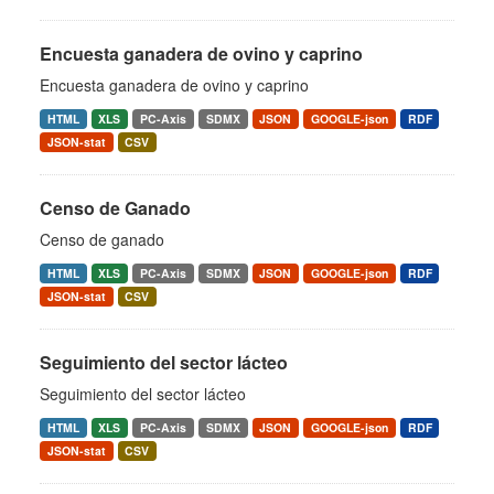
Encuesta ganadera de ovino y caprino
Encuesta ganadera de ovino y caprino
HTML
XLS
PC-Axis
SDMX
JSON
GOOGLE-json
RDF
JSON-stat
CSV
Censo de Ganado
Censo de ganado
HTML
XLS
PC-Axis
SDMX
JSON
GOOGLE-json
RDF
JSON-stat
CSV
Seguimiento del sector lácteo
Seguimiento del sector lácteo
HTML
XLS
PC-Axis
SDMX
JSON
GOOGLE-json
RDF
JSON-stat
CSV