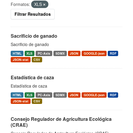
Formatos:
XLS
Filtrar Resultados
Sacrificio de ganado
Sacrificio de ganado
HTML
XLS
PC-Axis
SDMX
JSON
GOOGLE-json
RDF
JSON-stat
CSV
Estadística de caza
Estadística de caza
HTML
XLS
PC-Axis
SDMX
JSON
GOOGLE-json
RDF
JSON-stat
CSV
Consejo Regulador de Agricultura Ecológica
(CRAE)