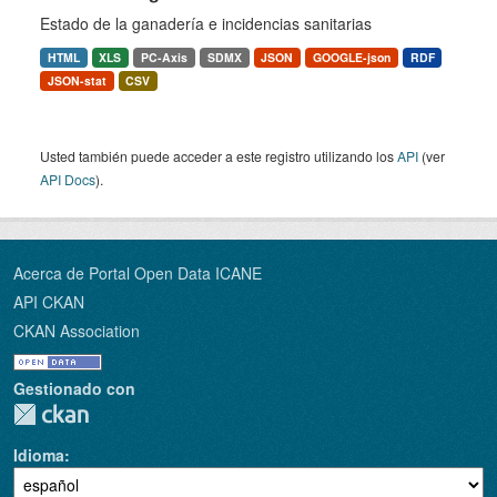
Estado de la ganadería e incidencias sanitarias
HTML
XLS
PC-Axis
SDMX
JSON
GOOGLE-json
RDF
JSON-stat
CSV
Usted también puede acceder a este registro utilizando los
API
(ver
API Docs
).
Acerca de Portal Open Data ICANE
API CKAN
CKAN Association
Gestionado con
Idioma