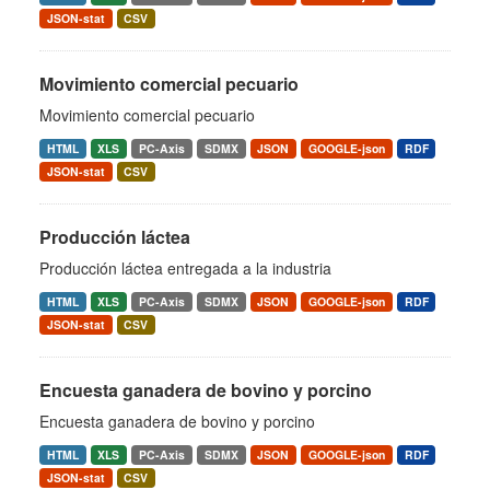
JSON-stat
CSV
Movimiento comercial pecuario
Movimiento comercial pecuario
HTML
XLS
PC-Axis
SDMX
JSON
GOOGLE-json
RDF
JSON-stat
CSV
Producción láctea
Producción láctea entregada a la industria
HTML
XLS
PC-Axis
SDMX
JSON
GOOGLE-json
RDF
JSON-stat
CSV
Encuesta ganadera de bovino y porcino
Encuesta ganadera de bovino y porcino
HTML
XLS
PC-Axis
SDMX
JSON
GOOGLE-json
RDF
JSON-stat
CSV