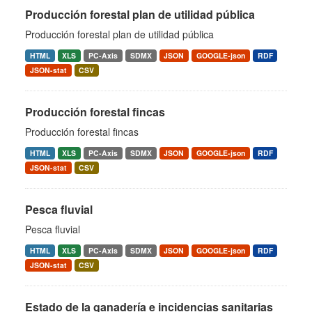
Producción forestal plan de utilidad pública
Producción forestal plan de utilidad pública
HTML
XLS
PC-Axis
SDMX
JSON
GOOGLE-json
RDF
JSON-stat
CSV
Producción forestal fincas
Producción forestal fincas
HTML
XLS
PC-Axis
SDMX
JSON
GOOGLE-json
RDF
JSON-stat
CSV
Pesca fluvial
Pesca fluvial
HTML
XLS
PC-Axis
SDMX
JSON
GOOGLE-json
RDF
JSON-stat
CSV
Estado de la ganadería e incidencias sanitarias