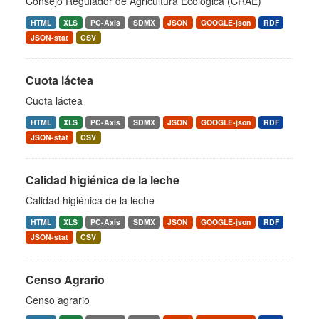
Consejo Regulador de Agricultura Ecológica (CRAE)
HTML
XLS
PC-Axis
SDMX
JSON
GOOGLE-json
RDF
JSON-stat
CSV
Cuota láctea
Cuota láctea
HTML
XLS
PC-Axis
SDMX
JSON
GOOGLE-json
RDF
JSON-stat
CSV
Calidad higiénica de la leche
Calidad higiénica de la leche
HTML
XLS
PC-Axis
SDMX
JSON
GOOGLE-json
RDF
JSON-stat
CSV
Censo Agrario
Censo agrario