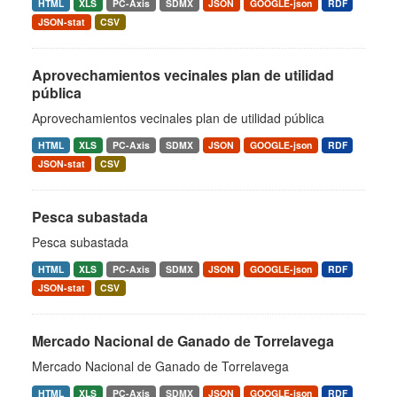
HTML
XLS
PC-Axis
SDMX
JSON
GOOGLE-json
RDF
JSON-stat
CSV
Aprovechamientos vecinales plan de utilidad
pública
Aprovechamientos vecinales plan de utilidad pública
HTML
XLS
PC-Axis
SDMX
JSON
GOOGLE-json
RDF
JSON-stat
CSV
Pesca subastada
Pesca subastada
HTML
XLS
PC-Axis
SDMX
JSON
GOOGLE-json
RDF
JSON-stat
CSV
Mercado Nacional de Ganado de Torrelavega
Mercado Nacional de Ganado de Torrelavega
HTML
XLS
PC-Axis
SDMX
JSON
GOOGLE-json
RDF