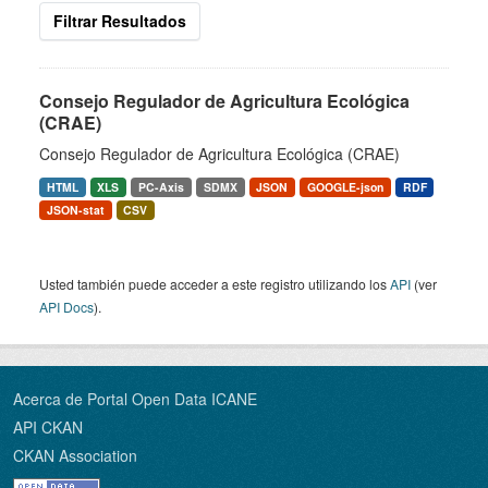
Filtrar Resultados
Consejo Regulador de Agricultura Ecológica
(CRAE)
Consejo Regulador de Agricultura Ecológica (CRAE)
HTML
XLS
PC-Axis
SDMX
JSON
GOOGLE-json
RDF
JSON-stat
CSV
Usted también puede acceder a este registro utilizando los
API
(ver
API Docs
).
Acerca de Portal Open Data ICANE
API CKAN
CKAN Association