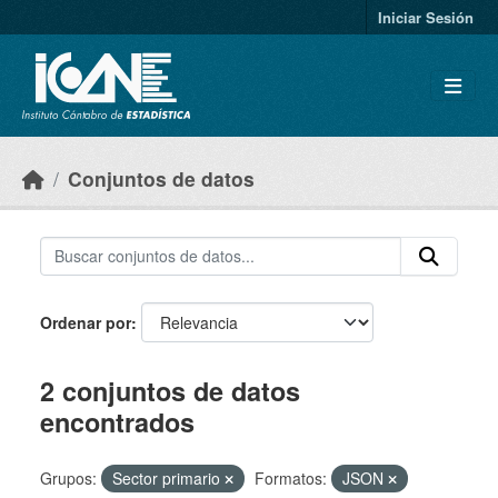
Skip to main content
Iniciar Sesión
Conjuntos de datos
Ordenar por
2 conjuntos de datos
encontrados
Grupos:
Sector primario
Formatos:
JSON