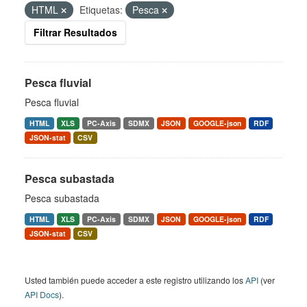
HTML
Etiquetas:
Pesca
Filtrar Resultados
Pesca fluvial
Pesca fluvial
HTML
XLS
PC-Axis
SDMX
JSON
GOOGLE-json
RDF
JSON-stat
CSV
Pesca subastada
Pesca subastada
HTML
XLS
PC-Axis
SDMX
JSON
GOOGLE-json
RDF
JSON-stat
CSV
Usted también puede acceder a este registro utilizando los
API
(ver
API Docs
).