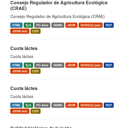
Consejo Regulador de Agricultura Ecológica
(CRAE)
Consejo Regulador de Agricultura Ecológica (CRAE)
HTML
XLS
PC-Axis
SDMX
JSON
GOOGLE-json
RDF
JSON-stat
CSV
Cuota láctea
Cuota láctea
HTML
XLS
PC-Axis
SDMX
JSON
GOOGLE-json
RDF
JSON-stat
CSV
Cuota láctea
Cuota láctea
HTML
XLS
PC-Axis
SDMX
JSON
GOOGLE-json
RDF
JSON-stat
CSV