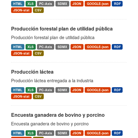
HTML
XLS
PC-Axis
SDMX
JSON
GOOGLE-json
RDF
JSON-stat
CSV
Producción forestal plan de utilidad pública
Producción forestal plan de utilidad pública
HTML
XLS
PC-Axis
SDMX
JSON
GOOGLE-json
RDF
JSON-stat
CSV
Producción láctea
Producción láctea entregada a la industria
HTML
XLS
PC-Axis
SDMX
JSON
GOOGLE-json
RDF
JSON-stat
CSV
Encuesta ganadera de bovino y porcino
Encuesta ganadera de bovino y porcino
HTML
XLS
PC-Axis
SDMX
JSON
GOOGLE-json
RDF