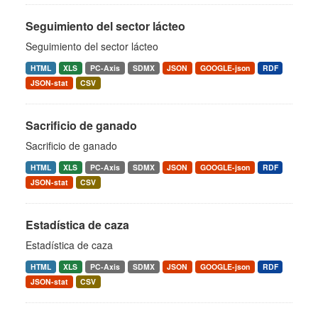
Seguimiento del sector lácteo
Seguimiento del sector lácteo
HTML
XLS
PC-Axis
SDMX
JSON
GOOGLE-json
RDF
JSON-stat
CSV
Sacrificio de ganado
Sacrificio de ganado
HTML
XLS
PC-Axis
SDMX
JSON
GOOGLE-json
RDF
JSON-stat
CSV
Estadística de caza
Estadística de caza
HTML
XLS
PC-Axis
SDMX
JSON
GOOGLE-json
RDF
JSON-stat
CSV