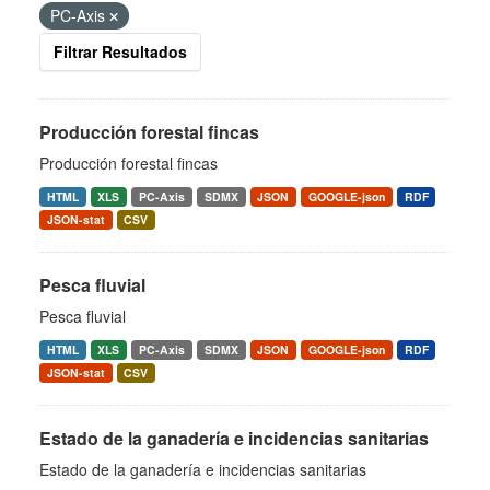
PC-Axis
Filtrar Resultados
Producción forestal fincas
Producción forestal fincas
HTML
XLS
PC-Axis
SDMX
JSON
GOOGLE-json
RDF
JSON-stat
CSV
Pesca fluvial
Pesca fluvial
HTML
XLS
PC-Axis
SDMX
JSON
GOOGLE-json
RDF
JSON-stat
CSV
Estado de la ganadería e incidencias sanitarias
Estado de la ganadería e incidencias sanitarias