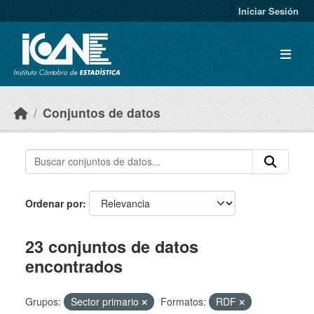
Skip to main content
Iniciar Sesión
Conjuntos de datos
Ordenar por
23 conjuntos de datos
encontrados
Grupos:
Sector primario
Formatos:
RDF