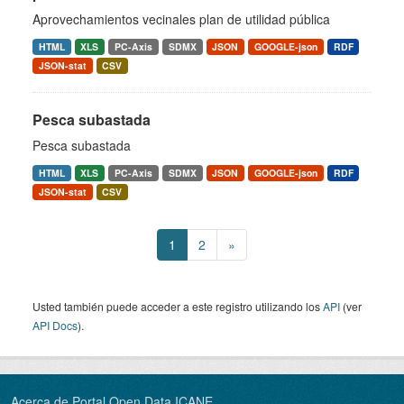
Aprovechamientos vecinales plan de utilidad pública
HTML
XLS
PC-Axis
SDMX
JSON
GOOGLE-json
RDF
JSON-stat
CSV
Pesca subastada
Pesca subastada
HTML
XLS
PC-Axis
SDMX
JSON
GOOGLE-json
RDF
JSON-stat
CSV
1
2
»
Usted también puede acceder a este registro utilizando los
API
(ver
API Docs
).
Acerca de Portal Open Data ICANE