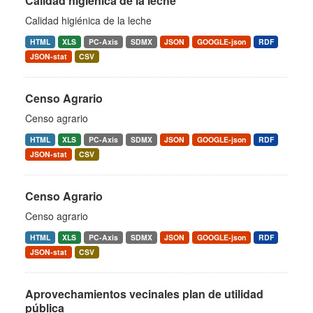
Calidad higiénica de la leche
Calidad higiénica de la leche
HTML
XLS
PC-Axis
SDMX
JSON
GOOGLE-json
RDF
JSON-stat
CSV
Censo Agrario
Censo agrario
HTML
XLS
PC-Axis
SDMX
JSON
GOOGLE-json
RDF
JSON-stat
CSV
Censo Agrario
Censo agrario
HTML
XLS
PC-Axis
SDMX
JSON
GOOGLE-json
RDF
JSON-stat
CSV
Aprovechamientos vecinales plan de utilidad
pública