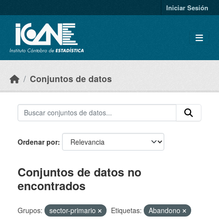
Skip to main content
Iniciar Sesión
Conjuntos de datos
Ordenar por
Conjuntos de datos no
encontrados
Grupos:
sector-primario
Etiquetas:
Abandono