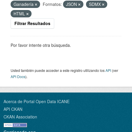
Ganadería
Formatos:
JSON
SDMX
HTML
Filtrar Resultados
Por favor intente otra búsqueda.
Usted también puede acceder a este registro utilizando los
API
(ver
API Docs
).
Acerca de Portal Open Data ICANE
API CKAN
CKAN Association