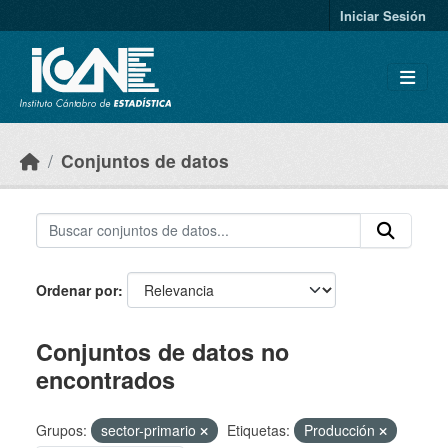
Skip to main content
Iniciar Sesión
Conjuntos de datos
Ordenar por
Conjuntos de datos no
encontrados
Grupos:
sector-primario
Etiquetas:
Producción