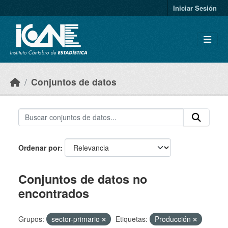
Skip to main content
Iniciar Sesión
Conjuntos de datos
Ordenar por
Conjuntos de datos no
encontrados
Grupos:
sector-primario
Etiquetas:
Producción