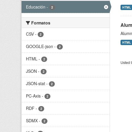
Educación
-
2
HTML
Formatos
Alum
Alumn
CSV
-
2
HTML
GOOGLE-json
-
2
HTML
-
2
Usted t
JSON
-
2
JSON-stat
-
2
PC-Axis
-
2
RDF
-
2
SDMX
-
2