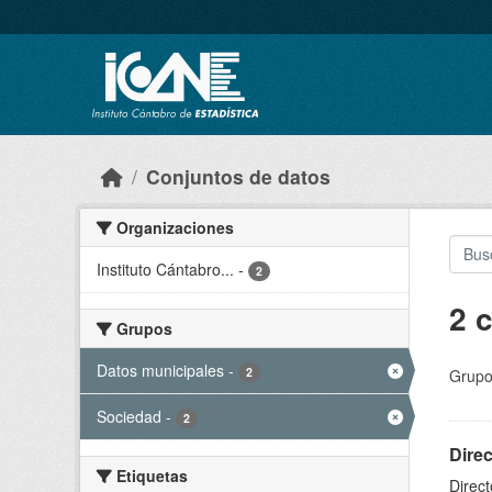
Skip to main content
Conjuntos de datos
Organizaciones
Instituto Cántabro...
-
2
2 
Grupos
Datos municipales
-
2
Grupo
Sociedad
-
2
Direc
Etiquetas
Direct