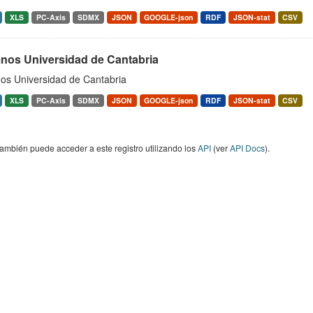
XLS
PC-Axis
SDMX
JSON
GOOGLE-json
RDF
JSON-stat
CSV
nos Universidad de Cantabria
os Universidad de Cantabria
XLS
PC-Axis
SDMX
JSON
GOOGLE-json
RDF
JSON-stat
CSV
ambién puede acceder a este registro utilizando los
API
(ver
API Docs
).