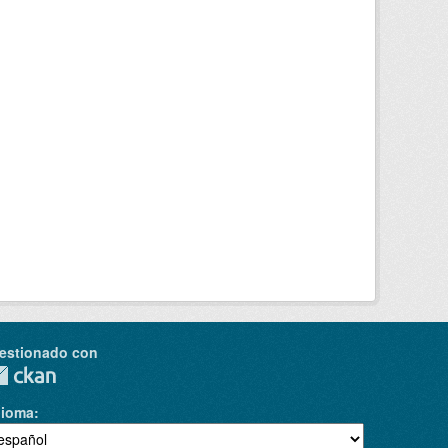
estionado con
dioma