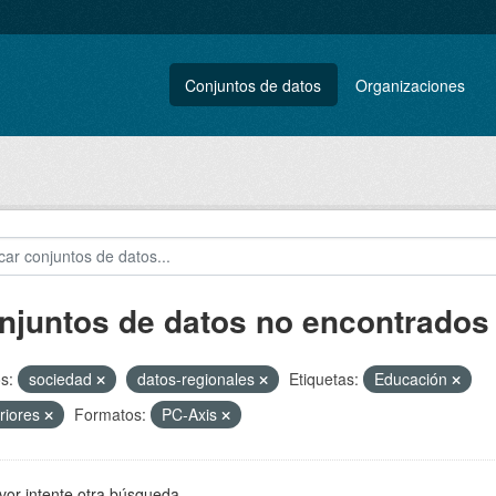
Conjuntos de datos
Organizaciones
njuntos de datos no encontrados
s:
sociedad
datos-regionales
Etiquetas:
Educación
riores
Formatos:
PC-Axis
vor intente otra búsqueda.