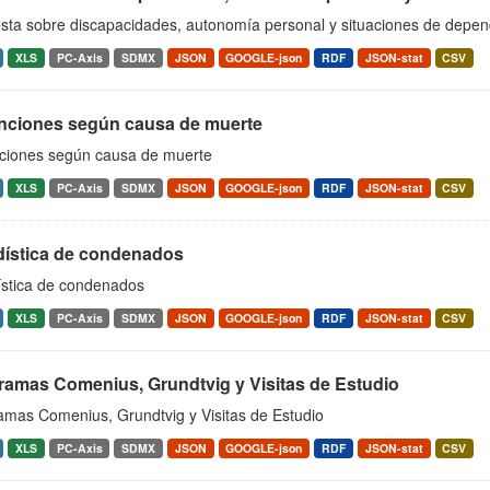
sta sobre discapacidades, autonomía personal y situaciones de depen
XLS
PC-Axis
SDMX
JSON
GOOGLE-json
RDF
JSON-stat
CSV
nciones según causa de muerte
ciones según causa de muerte
XLS
PC-Axis
SDMX
JSON
GOOGLE-json
RDF
JSON-stat
CSV
dística de condenados
ística de condenados
XLS
PC-Axis
SDMX
JSON
GOOGLE-json
RDF
JSON-stat
CSV
ramas Comenius, Grundtvig y Visitas de Estudio
amas Comenius, Grundtvig y Visitas de Estudio
XLS
PC-Axis
SDMX
JSON
GOOGLE-json
RDF
JSON-stat
CSV