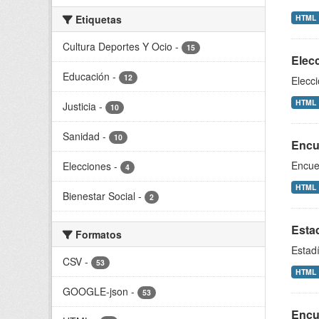
Etiquetas
HTML
Cultura Deportes Y Ocio
-
15
Elec
Educación
-
12
Elecc
HTML
Justicia
-
10
Sanidad
-
10
Encue
Encues
Elecciones
-
4
HTML
Bienestar Social
-
2
Estad
Formatos
Estadí
CSV
-
53
HTML
GOOGLE-json
-
53
Encu