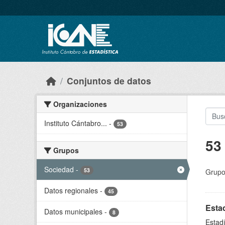
Skip to main content
Conjuntos de datos
Organizaciones
Instituto Cántabro...
-
53
53
Grupos
Sociedad
-
53
Grupo
Datos regionales
-
45
Estad
Datos municipales
-
8
Estadí