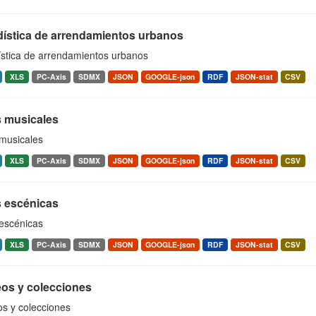
dística de arrendamientos urbanos
ística de arrendamientos urbanos
XLS
PC-Axis
SDMX
JSON
GOOGLE-json
RDF
JSON-stat
CSV
s musicales
 musicales
XLS
PC-Axis
SDMX
JSON
GOOGLE-json
RDF
JSON-stat
CSV
s escénicas
 escénicas
XLS
PC-Axis
SDMX
JSON
GOOGLE-json
RDF
JSON-stat
CSV
os y colecciones
s y colecciones