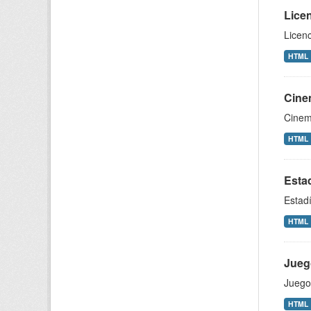
Lice
Licenc
HTML
Cine
Cinem
HTML
Estad
Estadí
HTML
Jueg
Juego
HTML