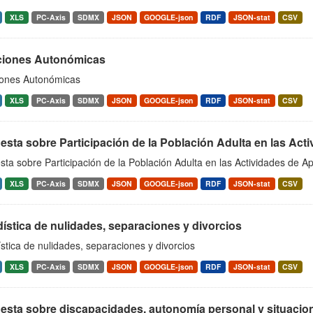
XLS
PC-Axis
SDMX
JSON
GOOGLE-json
RDF
JSON-stat
CSV
ciones Autonómicas
iones Autonómicas
XLS
PC-Axis
SDMX
JSON
GOOGLE-json
RDF
JSON-stat
CSV
sta sobre Participación de la Población Adulta en las Act
ta sobre Participación de la Población Adulta en las Actividades de 
XLS
PC-Axis
SDMX
JSON
GOOGLE-json
RDF
JSON-stat
CSV
ística de nulidades, separaciones y divorcios
stica de nulidades, separaciones y divorcios
XLS
PC-Axis
SDMX
JSON
GOOGLE-json
RDF
JSON-stat
CSV
esta sobre discapacidades, autonomía personal y situaci