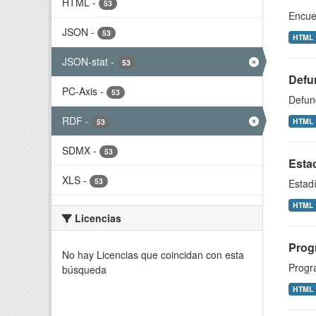
HTML
-
53
Encue
JSON
-
53
HTML
JSON-stat
-
53
Defu
PC-Axis
-
53
Defun
RDF
-
HTML
53
SDMX
-
53
Esta
XLS
-
53
Estad
HTML
Licencias
Prog
No hay Licencias que coincidan con esta
Progr
búsqueda
HTML