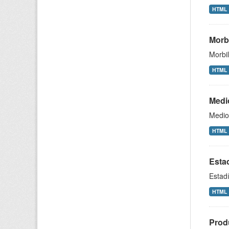
HTML
Morbi
Morbil
HTML
Medi
Medio
HTML
Esta
Estad
HTML
Produ