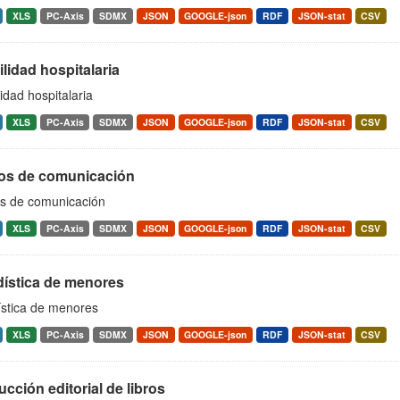
XLS
PC-Axis
SDMX
JSON
GOOGLE-json
RDF
JSON-stat
CSV
lidad hospitalaria
idad hospitalaria
XLS
PC-Axis
SDMX
JSON
GOOGLE-json
RDF
JSON-stat
CSV
os de comunicación
s de comunicación
XLS
PC-Axis
SDMX
JSON
GOOGLE-json
RDF
JSON-stat
CSV
dística de menores
ística de menores
XLS
PC-Axis
SDMX
JSON
GOOGLE-json
RDF
JSON-stat
CSV
cción editorial de libros