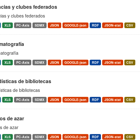
ncias y clubes federados
ias y clubes federados
XLS
PC-Axis
SDMX
JSON
GOOGLE-json
RDF
JSON-stat
CSV
matografía
atografía
XLS
PC-Axis
SDMX
JSON
GOOGLE-json
RDF
JSON-stat
CSV
ísticas de bibliotecas
sticas de bibliotecas
XLS
PC-Axis
SDMX
JSON
GOOGLE-json
RDF
JSON-stat
CSV
os de azar
s de azar
XLS
PC-Axis
SDMX
JSON
GOOGLE-json
RDF
JSON-stat
CSV