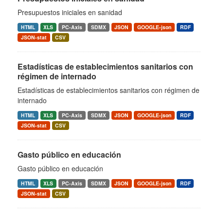
Presupuestos iniciales en sanidad
HTML
XLS
PC-Axis
SDMX
JSON
GOOGLE-json
RDF
JSON-stat
CSV
Estadísticas de establecimientos sanitarios con
régimen de internado
Estadísticas de establecimientos sanitarios con régimen de
internado
HTML
XLS
PC-Axis
SDMX
JSON
GOOGLE-json
RDF
JSON-stat
CSV
Gasto público en educación
Gasto público en educación
HTML
XLS
PC-Axis
SDMX
JSON
GOOGLE-json
RDF
JSON-stat
CSV