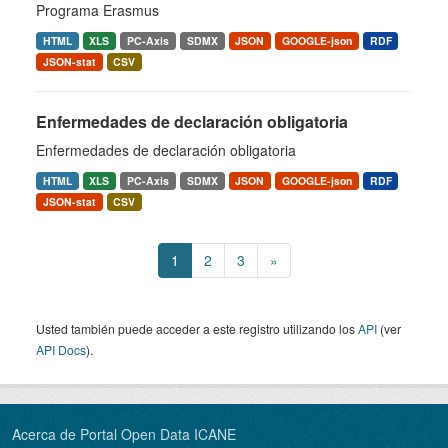
Programa Erasmus
HTML
XLS
PC-Axis
SDMX
JSON
GOOGLE-json
RDF
JSON-stat
CSV
Enfermedades de declaración obligatoria
Enfermedades de declaración obligatoria
HTML
XLS
PC-Axis
SDMX
JSON
GOOGLE-json
RDF
JSON-stat
CSV
1
2
3
»
Usted también puede acceder a este registro utilizando los
API
(ver
API Docs
).
Acerca de Portal Open Data ICANE