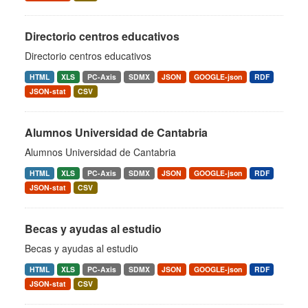
Directorio centros educativos
Directorio centros educativos
HTML
XLS
PC-Axis
SDMX
JSON
GOOGLE-json
RDF
JSON-stat
CSV
Alumnos Universidad de Cantabria
Alumnos Universidad de Cantabria
HTML
XLS
PC-Axis
SDMX
JSON
GOOGLE-json
RDF
JSON-stat
CSV
Becas y ayudas al estudio
Becas y ayudas al estudio
HTML
XLS
PC-Axis
SDMX
JSON
GOOGLE-json
RDF
JSON-stat
CSV