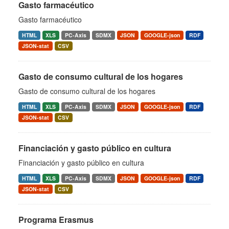
Gasto farmacéutico
Gasto farmacéutico
HTML
XLS
PC-Axis
SDMX
JSON
GOOGLE-json
RDF
JSON-stat
CSV
Gasto de consumo cultural de los hogares
Gasto de consumo cultural de los hogares
HTML
XLS
PC-Axis
SDMX
JSON
GOOGLE-json
RDF
JSON-stat
CSV
Financiación y gasto público en cultura
Financiación y gasto público en cultura
HTML
XLS
PC-Axis
SDMX
JSON
GOOGLE-json
RDF
JSON-stat
CSV
Programa Erasmus