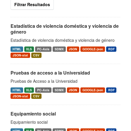
Filtrar Resultados
Estadística de violencia doméstica y violencia de
género
Estadística de violencia doméstica y violencia de género
HTML
XLS
PC-Axis
SDMX
JSON
GOOGLE-json
RDF
JSON-stat
CSV
Pruebas de acceso a la Universidad
Pruebas de Acceso a la Universidad
HTML
XLS
PC-Axis
SDMX
JSON
GOOGLE-json
RDF
JSON-stat
CSV
Equipamiento social
Equipamiento social
HTML
XLS
PC-Axis
SDMX
JSON
GOOGLE-json
RDF