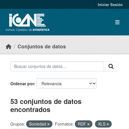
Skip to main content
Iniciar Sesión
Conjuntos de datos
Ordenar por
53 conjuntos de datos
encontrados
Grupos:
Sociedad
Formatos:
RDF
XLS