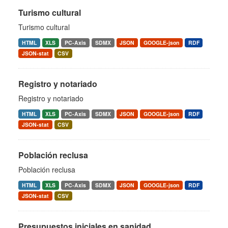
Turismo cultural
Turismo cultural
HTML
XLS
PC-Axis
SDMX
JSON
GOOGLE-json
RDF
JSON-stat
CSV
Registro y notariado
Registro y notariado
HTML
XLS
PC-Axis
SDMX
JSON
GOOGLE-json
RDF
JSON-stat
CSV
Población reclusa
Población reclusa
HTML
XLS
PC-Axis
SDMX
JSON
GOOGLE-json
RDF
JSON-stat
CSV
Presupuestos iniciales en sanidad