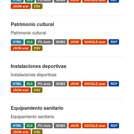
JSON-stat
CSV
Patrimonio cultural
Patrimonio cultural
HTML
XLS
PC-Axis
SDMX
JSON
GOOGLE-json
RDF
JSON-stat
CSV
Instalaciones deportivas
Instalaciones deportivas
HTML
XLS
PC-Axis
SDMX
JSON
GOOGLE-json
RDF
JSON-stat
CSV
Equipamiento sanitario
Equipamiento sanitario
HTML
XLS
PC-Axis
SDMX
JSON
GOOGLE-json
RDF
JSON-stat
CSV