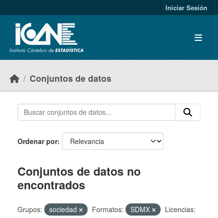
Skip to main content
Iniciar Sesión
Conjuntos de datos
Ordenar por
Conjuntos de datos no
encontrados
Grupos:
sociedad
Formatos:
SDMX
Licencias: